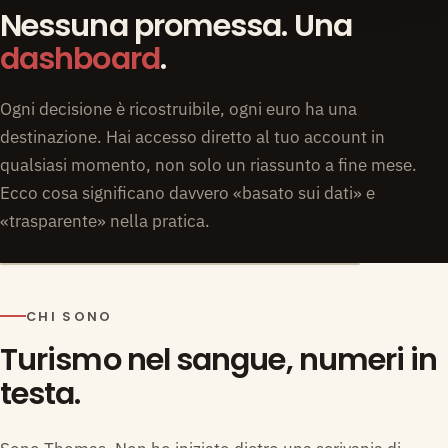
Nessuna promessa. Una
dashboard
.
Ogni decisione è ricostruibile, ogni euro ha una
destinazione. Hai accesso diretto al tuo account in
qualsiasi momento, non solo un riassunto a fine mese.
Ecco cosa significano davvero «basato sui dati» e
«trasparente» nella pratica.
CHI SONO
Turismo nel sangue, numeri in
testa.