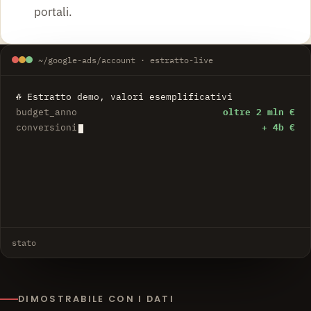
portali.
~/google-ads/account · estratto-live
# Estratto demo, valori esemplificativi
budget_anno
oltre 2 mln €
conversioni
+ 41 %
cpa
− 38 2
stato
DIMOSTRABILE CON I DATI